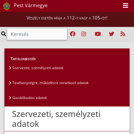
Pest Vármegye
Veszély esetén hívja a 112-t vagy a 105-öt!
Közérdekű adatok
>
Általános közzétételi lista
>
Tartalomjegyzék
Szervezeti, személyzeti adatok
Szervezeti, személyzeti adatok
Tevékenységre, működésre vonatkozó adatok
Gazdálkodási adatok
Szervezeti, személyzeti
adatok