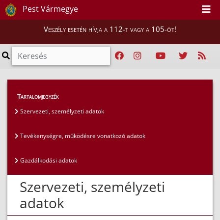
Pest Vármegye
Veszély esetén hívja a 112-t vagy a 105-öt!
Közérdekű adatok
>
Általános közzétételi lista
>
Tartalomjegyzék
Szervezeti, személyzeti adatok
Szervezeti, személyzeti adatok
Tevékenységre, működésre vonatkozó adatok
Gazdálkodási adatok
Szervezeti, személyzeti
adatok