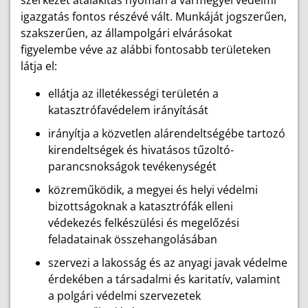
szerkezet átalakítás nyomán a vármegyei védelmi
igazgatás fontos részévé vált. Munkáját jogszerűen,
szakszerűen, az állampolgári elvárásokat
figyelembe véve az alábbi fontosabb területeken
látja el:
ellátja az illetékességi területén a
katasztrófavédelem irányítását
irányítja a közvetlen alárendeltségébe tartozó
kirendeltségek és hivatásos tűzoltó-
parancsnokságok tevékenységét
közreműködik, a megyei és helyi védelmi
bizottságoknak a katasztrófák elleni
védekezés felkészülési és megelőzési
feladatainak összehangolásában
szervezi a lakosság és az anyagi javak védelme
érdekében a társadalmi és karitatív, valamint
a polgári védelmi szervezetek