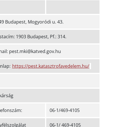
49 Budapest, Mogyoródi u. 43.
stacím: 1903 Budapest, Pf.: 314.
mail: pest.mki@katved.gov.hu
nlap:
https://pest.katasztrofavedelem.hu/
tkárság
lefonszám:
06-1/469-4105
yfélszolgálat
06-1/ 469-4105