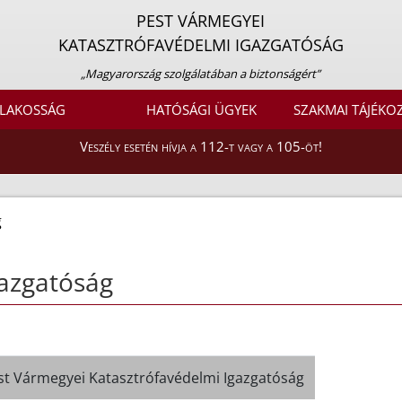
PEST VÁRMEGYEI
KATASZTRÓFAVÉDELMI IGAZGATÓSÁG
„Magyarország szolgálatában a biztonságért”
LAKOSSÁG
HATÓSÁGI ÜGYEK
SZAKMAI TÁJÉKO
Veszély esetén hívja a 112-t vagy a 105-öt!
g
azgatóság
st Vármegyei Katasztrófavédelmi Igazgatóság