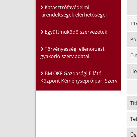
Katasztrófavédelmi
kirendeltségek elérhetőségei
11
Együttműködő szervezetek
Po
Törvényességi ellenőrzést
E-
gyakorló szerv adatai
Ho
BM OKF Gazdasági Ellátó
Központ Kéményseprőipari Szerv
Ti
Te
Üg