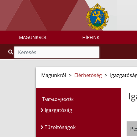
MAGUNKRÓL
HÍREINK
Magunkról
>
Elérhetőség
>
Igazgatósá
Ig
Tartalomjegyzék
Igazgatóság
Tűzoltóságok
Pe