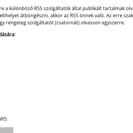
re a különböző RSS szolgáltatók által publikált tartalmak o
webhelyet átböngészni, akkor az RSS önnek való. Az erre sza
gy rengeteg szolgáltatót (csatornát) olvasson egyszerre.
dására:
lt!)