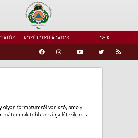
ZTATÓK
KÖZÉRDEKŰ ADATOK
GYIK
gy olyan formátumról van szó, amely
ormátumnak több verziója létezik, mi a