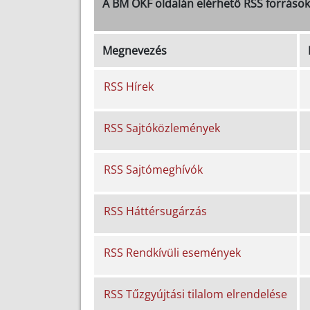
A BM OKF oldalán elérhető RSS források
Megnevezés
RSS Hírek
RSS Sajtóközlemények
RSS Sajtómeghívók
RSS Háttérsugárzás
RSS Rendkívüli események
RSS Tűzgyújtási tilalom elrendelése