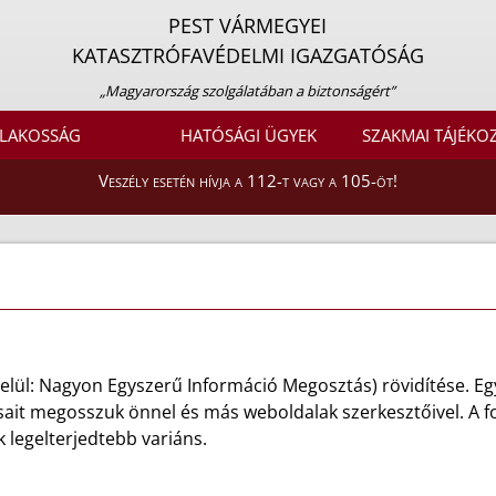
PEST VÁRMEGYEI
KATASZTRÓFAVÉDELMI IGAZGATÓSÁG
„Magyarország szolgálatában a biztonságért”
LAKOSSÁG
HATÓSÁGI ÜGYEK
SZAKMAI TÁJÉKO
Veszély esetén hívja a 112-t vagy a 105-öt!
belül: Nagyon Egyszerű Információ Megosztás) rövidítése. E
sait megosszuk önnel és más weboldalak szerkesztőivel. A f
k legelterjedtebb variáns.