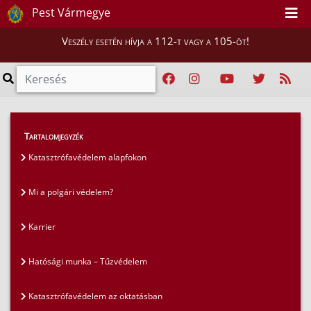
Pest Vármegye
Veszély esetén hívja a 112-t vagy a 105-öt!
GYIK
>
Gyakran ismételt kérdések
>
Tartalomjegyzék
Új OTSZ kérdések
Katasztrófavédelem alapfokon
Mi a polgári védelem?
Karrier
Hatósági munka – Tűzvédelem
Katasztrófavédelem az oktatásban