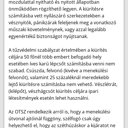
mozdulattal nyitható és nyitott állapotban
önműködően rögzíthető legyen. A kiürítésre
számításba vett nyílászáró szerkezetekben a
vésznyitók, pánikzárak feleljenek meg a vonatkozó
műszaki követelménynek, vagy azzal legalább
egyenértékű biztonságot nyújtsanak.
A tűzvédelmi szabályzat értelmében a kiürítés
céljára 50 főnél több embert befogadó hely
esetében íves karú lépcsőt számításba venni nem
szabad. Csúszda, felvonó (kivéve a menekülési
felvonót), valamint 25 százaléknál meredekebb
lejtő kiürítésre számításba nem vehető. Vészlétrát,
(kilépőt), vészhágcsót kiürítés céljára ipari
létesítmények esetén lehet használni.
Az OTSZ rendelkezik arról is, hogy a menekülési
útvonal ajtóinál függöny, szélfogó csak úgy
helyezhető el, hogy az széthúzáskor a kijáratot ne