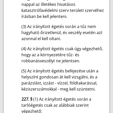
nappal az illetékes hivatásos
katasztrófavédelmi szerv területi szervéhez
írásban be kell jelenteni.
(3) Az irányított égetés során a tűz nem
hagyható őrizetlenül, és veszély esetén azt
azonnal el kell oltani.
(4) Az irányított égetés csak úgy végezhető,
hogy az a környezetére tűz- és
robbanásveszélyt ne jelentsen.
(5) Az irányított égetés befejezése után a
helyszínt gondosan át kell vizsgálni, és a
parázslást, izzást - vízzel, földtakarással,
kéziszerszámokkal - meg kell szüntetni.
227. §
(1) Az irányított égetés során a
tarlóégetés csak az alábbiak szerint
végezhető: