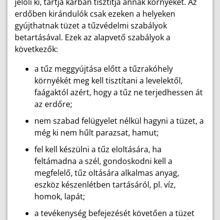
jelöli ki, tartja karban tisztítja annak környékét. Az
erdőben kirándulók csak ezeken a helyeken
gyújthatnak tüzet a tűzvédelmi szabályok
betartásával. Ezek az alapvető szabályok a
következők:
a tűz meggyújtása előtt a tűzrakóhely
környékét meg kell tisztítani a levelektől,
faágaktól azért, hogy a tűz ne terjedhessen át
az erdőre;
nem szabad felügyelet nélkül hagyni a tüzet, a
még ki nem hűlt parazsat, hamut;
fel kell készülni a tűz eloltására, ha
feltámadna a szél, gondoskodni kell a
megfelelő, tűz oltására alkalmas anyag,
eszköz készenlétben tartásáról, pl. víz,
homok, lapát;
a tevékenység befejezését követően a tüzet