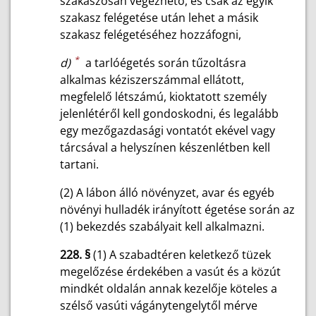
szakaszosan végezhető, és csak az egyik
szakasz felégetése után lehet a másik
szakasz felégetéséhez hozzáfogni,
*
d)
a tarlóégetés során tűzoltásra
alkalmas kéziszerszámmal ellátott,
megfelelő létszámú, kioktatott személy
jelenlétéről kell gondoskodni, és legalább
egy mezőgazdasági vontatót ekével vagy
tárcsával a helyszínen készenlétben kell
tartani.
(2) A lábon álló növényzet, avar és egyéb
növényi hulladék irányított égetése során az
(1) bekezdés szabályait kell alkalmazni.
228. §
(1) A szabadtéren keletkező tüzek
megelőzése érdekében a vasút és a közút
mindkét oldalán annak kezelője köteles a
szélső vasúti vágánytengelytől mérve