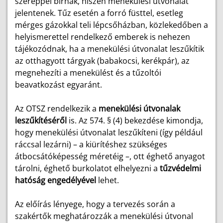
szereppel bírnak, hiszen menekülési útvonalat
jelentenek. Tűz esetén a forró füsttel, esetleg
mérges gázokkal teli lépcsőházban, közlekedőben a
helyismerettel rendelkező emberek is nehezen
tájékozódnak, ha a menekülési útvonalat leszűkítik
az otthagyott tárgyak (babakocsi, kerékpár), az
megnehezíti a menekülést és a tűzoltói
beavatkozást egyaránt.
Az OTSZ rendelkezik a
menekülési útvonalak
leszűkítéséről
is. Az 574. § (4) bekezdése kimondja,
hogy menekülési útvonalat leszűkíteni (így például
ráccsal lezárni) – a kiürítéshez szükséges
átbocsátóképesség méretéig –, ott éghető anyagot
tárolni, éghető burkolatot elhelyezni a
tűzvédelmi
hatóság engedélyével
lehet.
Az előírás lényege, hogy a tervezés során a
szakértők meghatározzák a menekülési útvonal