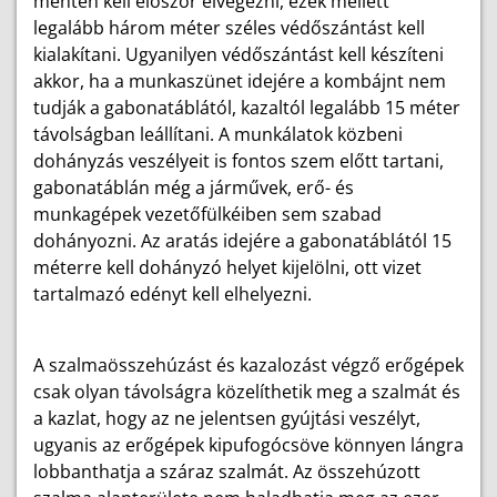
mentén kell először elvégezni, ezek mellett
legalább három méter széles védőszántást kell
kialakítani. Ugyanilyen védőszántást kell készíteni
akkor, ha a munkaszünet idejére a kombájnt nem
tudják a gabonatáblától, kazaltól legalább 15 méter
távolságban leállítani. A munkálatok közbeni
dohányzás veszélyeit is fontos szem előtt tartani,
gabonatáblán még a járművek, erő- és
munkagépek vezetőfülkéiben sem szabad
dohányozni. Az aratás idejére a gabonatáblától 15
méterre kell dohányzó helyet kijelölni, ott vizet
tartalmazó edényt kell elhelyezni.
A szalmaösszehúzást és kazalozást végző erőgépek
csak olyan távolságra közelíthetik meg a szalmát és
a kazlat, hogy az ne jelentsen gyújtási veszélyt,
ugyanis az erőgépek kipufogócsöve könnyen lángra
lobbanthatja a száraz szalmát. Az összehúzott