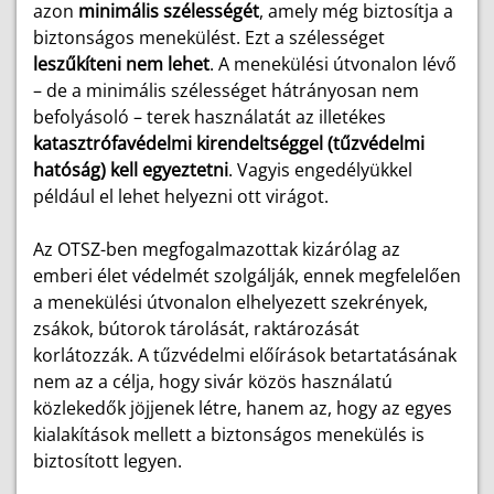
azon
minimális szélességét
, amely még biztosítja a
biztonságos menekülést. Ezt a szélességet
leszűkíteni nem lehet
. A menekülési útvonalon lévő
– de a minimális szélességet hátrányosan nem
befolyásoló – terek használatát az illetékes
katasztrófavédelmi kirendeltséggel (tűzvédelmi
hatóság) kell egyeztetni
. Vagyis engedélyükkel
például el lehet helyezni ott virágot.
Az OTSZ-ben megfogalmazottak kizárólag az
emberi élet védelmét szolgálják, ennek megfelelően
a menekülési útvonalon elhelyezett szekrények,
zsákok, bútorok tárolását, raktározását
korlátozzák. A tűzvédelmi előírások betartatásának
nem az a célja, hogy sivár közös használatú
közlekedők jöjjenek létre, hanem az, hogy az egyes
kialakítások mellett a biztonságos menekülés is
biztosított legyen.