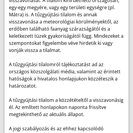
visszavonását. A tilalom kihirdethető országosan,
egy-egy megyére, vagy egy területi egységre (pl.
Mátra) is. A tűzgyújtási tilalom és annak
visszavonása a meteorológiai körülményektől, az
erdőben található faanyag szárazságától és a
keletkezett tüzek gyakoriságától függ. Mindezeket a
szempontokat figyelembe véve hirdetik ki vagy
vonják vissza a tilalmat.
A tűzgyújtási tilalomról tájékoztatást ad az
országos közszolgálati média, valamint az érintett
hatóságok a hivatalos honlapjukon közzéteszik a
határozatot.
A tűzgyújtási tilalom a közzétételtől a visszavonásig
él. Az említett honlapokon naponta frissítve
megtekinthető az aktuális állapot.
A jogi szabályozás és az ehhez kapcsolódó