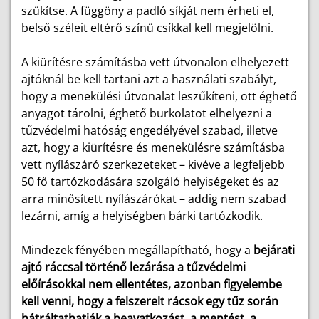
szűkítse. A függöny a padló síkját nem érheti el,
belső széleit eltérő színű csíkkal kell megjelölni.
A kiürítésre számításba vett útvonalon elhelyezett
ajtóknál be kell tartani azt a használati szabályt,
hogy a menekülési útvonalat leszűkíteni, ott éghető
anyagot tárolni, éghető burkolatot elhelyezni a
tűzvédelmi hatóság engedélyével szabad, illetve
azt, hogy a kiürítésre és menekülésre számításba
vett nyílászáró szerkezeteket – kivéve a legfeljebb
50 fő tartózkodására szolgáló helyiségeket és az
arra minősített nyílászárókat – addig nem szabad
lezárni, amíg a helyiségben bárki tartózkodik.
Mindezek fényében megállapítható, hogy a
bejárati
ajtó ráccsal történő lezárása a tűzvédelmi
előírásokkal nem ellentétes, azonban figyelembe
kell venni, hogy a felszerelt rácsok egy tűz során
hátráltathatják a beavatkozást, a mentést, a