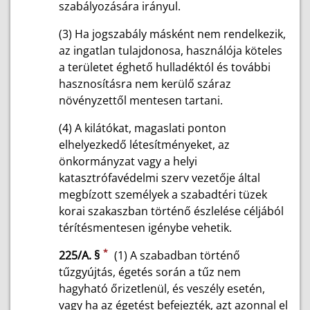
szabályozására irányul.
(3) Ha jogszabály másként nem rendelkezik,
az ingatlan tulajdonosa, használója köteles
a területet éghető hulladéktól és további
hasznosításra nem kerülő száraz
növényzettől mentesen tartani.
(4) A kilátókat, magaslati ponton
elhelyezkedő létesítményeket, az
önkormányzat vagy a helyi
katasztrófavédelmi szerv vezetője által
megbízott személyek a szabadtéri tüzek
korai szakaszban történő észlelése céljából
térítésmentesen igénybe vehetik.
*
225/A. §
(1) A szabadban történő
tűzgyújtás, égetés során a tűz nem
hagyható őrizetlenül, és veszély esetén,
vagy ha az égetést befejezték, azt azonnal el