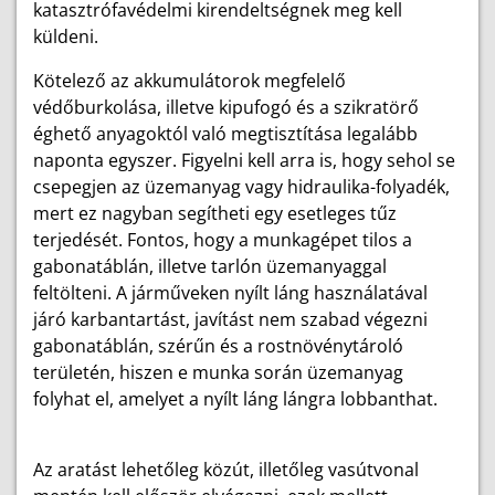
katasztrófavédelmi kirendeltségnek meg kell
küldeni.
Kötelező az akkumulátorok megfelelő
védőburkolása, illetve kipufogó és a szikratörő
éghető anyagoktól való megtisztítása legalább
naponta egyszer. Figyelni kell arra is, hogy sehol se
csepegjen az üzemanyag vagy hidraulika-folyadék,
mert ez nagyban segítheti egy esetleges tűz
terjedését. Fontos, hogy a munkagépet tilos a
gabonatáblán, illetve tarlón üzemanyaggal
feltölteni. A járműveken nyílt láng használatával
járó karbantartást, javítást nem szabad végezni
gabonatáblán, szérűn és a rostnövénytároló
területén, hiszen e munka során üzemanyag
folyhat el, amelyet a nyílt láng lángra lobbanthat.
Az aratást lehetőleg közút, illetőleg vasútvonal