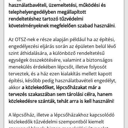
használatbavételi, üzemeltetési, működési és
telephelyengedélyben megállapított
rendeltetéshez tartozó tűzvédelmi
követelményeknek megfelelően szabad használni
.
Az OTSZ-nek e része alapján például ha az építési,
engedélyezési eljárás során az épületen belül lévő
szint áthidalására, a különböző rendeltetésű
egységek összekötésére, valamint a biztonságos
menekülés érdekében lépcsőt, illetve folyosót
terveztek, és a ház ezen kialakítás mellett kapott
építési, később pedig használatbavételi engedélyt,
akkor
a közlekedőket, lépcsőházakat már a
tervezés szakaszában sem tárolási célra, hanem
közlekedésre szánták, tehát arra is kell használni
!
A lépcsőház, illetve a lépcsőházakhoz kapcsolódó
közlekedők tűzvédelmi szempontból kiemelt