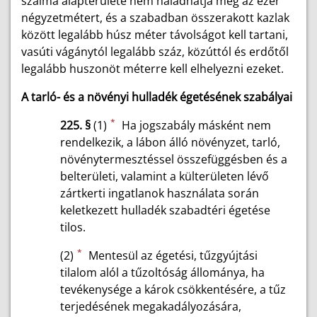
szalma alapterülete nem haladhatja meg az ezer
négyzetmétert, és a szabadban összerakott kazlak
között legalább húsz méter távolságot kell tartani,
vasúti vágánytól legalább száz, közúttól és erdőtől
legalább huszonöt méterre kell elhelyezni ezeket.
A tarló- és a növényi hulladék égetésének szabályai
*
225. §
(1)
Ha jogszabály másként nem
rendelkezik, a lábon álló növényzet, tarló,
növénytermesztéssel összefüggésben és a
belterületi, valamint a külterületen lévő
zártkerti ingatlanok használata során
keletkezett hulladék szabadtéri égetése
tilos.
*
(2)
Mentesül az égetési, tűzgyújtási
tilalom alól a tűzoltóság állománya, ha
tevékenysége a károk csökkentésére, a tűz
terjedésének megakadályozására,