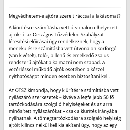
Megvédhetem-e ajtóra szerelt ráccsal a lakásomat?
A kiürítésre számításba vett útvonalon elhelyezett
ajtókról az Országos Tűzvédelmi Szabályzat
létesítési előírásai úgy rendelkeznek, hogy a
menekülésre számításba vett útvonalon körforgó
(van kivétel!), toló-, billenő és emelkedő zsalus
rendszerű ajtókat alkalmazni nem szabad. A
vezérléssel működő ajtók esetében a kézzel
nyithatóságot minden esetben biztosítani kell.
Az OTSZ kimondja, hogy kiürítésre számításba vett
nyílászáró szerkezetek – kivéve a legfeljebb 50 fő
tartózkodására szolgáló helyiségeket és az arra
minősített nyílászárókat – csak a kiürítés irányába
nyílhatnak. A tömegtartózkodásra szolgáló helyiség
ajtóit kilincs nélkül kell kialakítani úgy, hogy az egy