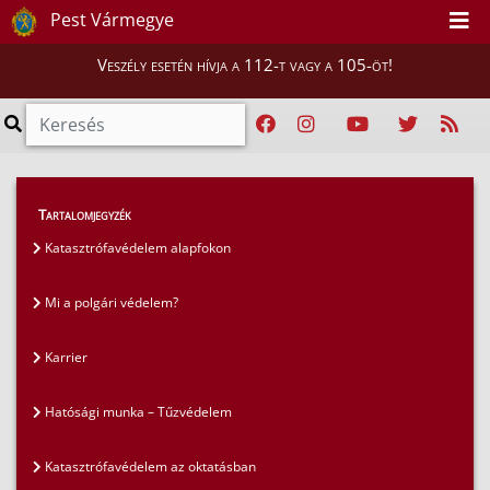
Pest Vármegye
Veszély esetén hívja a 112-t vagy a 105-öt!
GYIK
>
Gyakran ismételt kérdések
>
Tartalomjegyzék
Hatósági munka – Tűzvédelem
Katasztrófavédelem alapfokon
Mi a polgári védelem?
Karrier
Hatósági munka – Tűzvédelem
Katasztrófavédelem az oktatásban