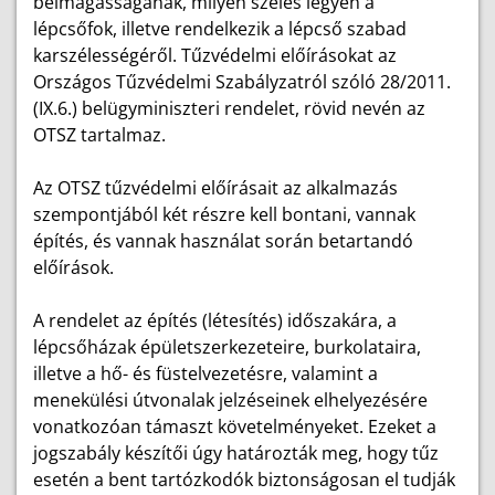
belmagasságának, milyen széles legyen a
lépcsőfok, illetve rendelkezik a lépcső szabad
karszélességéről. Tűzvédelmi előírásokat az
Országos Tűzvédelmi Szabályzatról szóló 28/2011.
(IX.6.) belügyminiszteri rendelet, rövid nevén az
OTSZ tartalmaz.
Az OTSZ tűzvédelmi előírásait az alkalmazás
szempontjából két részre kell bontani, vannak
építés, és vannak használat során betartandó
előírások.
A rendelet az építés (létesítés) időszakára, a
lépcsőházak épületszerkezeteire, burkolataira,
illetve a hő- és füstelvezetésre, valamint a
menekülési útvonalak jelzéseinek elhelyezésére
vonatkozóan támaszt követelményeket. Ezeket a
jogszabály készítői úgy határozták meg, hogy tűz
esetén a bent tartózkodók biztonságosan el tudják