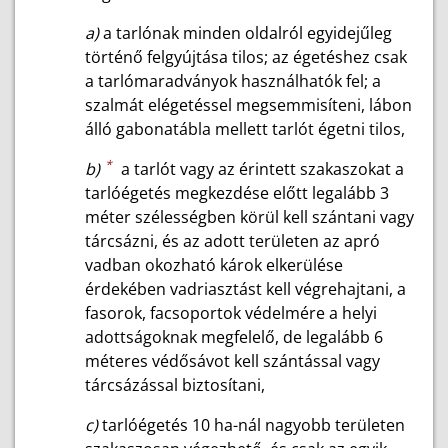
a)
a tarlónak minden oldalról egyidejűleg
történő felgyújtása tilos; az égetéshez csak
a tarlómaradványok használhatók fel; a
szalmát elégetéssel megsemmisíteni, lábon
álló gabonatábla mellett tarlót égetni tilos,
*
b)
a tarlót vagy az érintett szakaszokat a
tarlóégetés megkezdése előtt legalább 3
méter szélességben körül kell szántani vagy
tárcsázni, és az adott területen az apró
vadban okozható károk elkerülése
érdekében vadriasztást kell végrehajtani, a
fasorok, facsoportok védelmére a helyi
adottságoknak megfelelő, de legalább 6
méteres védősávot kell szántással vagy
tárcsázással biztosítani,
c)
tarlóégetés 10 ha-nál nagyobb területen