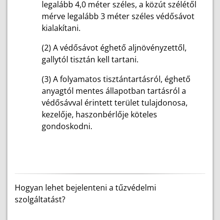
legalább 4,0 méter széles, a közút szélétől
mérve legalább 3 méter széles védősávot
kialakítani.
(2) A védősávot éghető aljnövényzettől,
gallytól tisztán kell tartani.
(3) A folyamatos tisztántartásról, éghető
anyagtól mentes állapotban tartásról a
védősávval érintett terület tulajdonosa,
kezelője, haszonbérlője köteles
gondoskodni.
Hogyan lehet bejelenteni a tűzvédelmi
szolgáltatást?