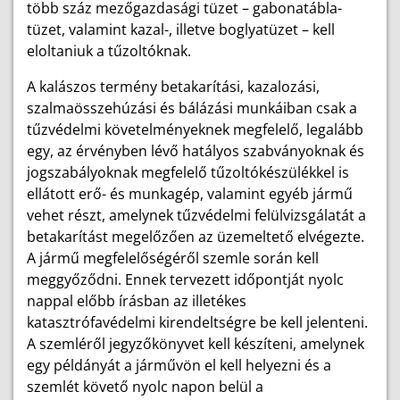
több száz mezőgazdasági tüzet – gabonatábla-
tüzet, valamint kazal-, illetve boglyatüzet – kell
eloltaniuk a tűzoltóknak.
A kalászos termény betakarítási, kazalozási,
szalmaösszehúzási és bálázási munkáiban csak a
tűzvédelmi követelményeknek megfelelő, legalább
egy, az érvényben lévő hatályos szabványoknak és
jogszabályoknak megfelelő tűzoltókészülékkel is
ellátott erő- és munkagép, valamint egyéb jármű
vehet részt, amelynek tűzvédelmi felülvizsgálatát a
betakarítást megelőzően az üzemeltető elvégezte.
A jármű megfelelőségéről szemle során kell
meggyőződni. Ennek tervezett időpontját nyolc
nappal előbb írásban az illetékes
katasztrófavédelmi kirendeltségre be kell jelenteni.
A szemléről jegyzőkönyvet kell készíteni, amelynek
egy példányát a járművön el kell helyezni és a
szemlét követő nyolc napon belül a