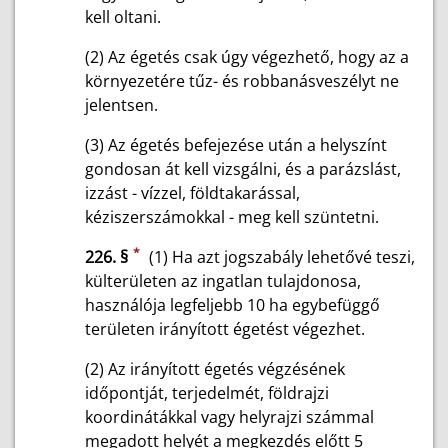
kell oltani.
(2) Az égetés csak úgy végezhető, hogy az a
környezetére tűz- és robbanásveszélyt ne
jelentsen.
(3) Az égetés befejezése után a helyszínt
gondosan át kell vizsgálni, és a parázslást,
izzást - vízzel, földtakarással,
kéziszerszámokkal - meg kell szüntetni.
*
226. §
(1) Ha azt jogszabály lehetővé teszi,
külterületen az ingatlan tulajdonosa,
használója legfeljebb 10 ha egybefüggő
területen irányított égetést végezhet.
(2) Az irányított égetés végzésének
időpontját, terjedelmét, földrajzi
koordinátákkal vagy helyrajzi számmal
megadott helyét a megkezdés előtt 5