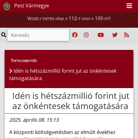
Pest Vármegye
Veszély esetén hívja a 112-t vagy a 105-öt!
Híreink
>
Hírek
Tartalomjegyzék
Idén is hétszázmillió forint jut az önkéntesek
támogatására
Idén is hétszázmillió forint jut
az önkéntesek támogatására
2025. április 08. 15:13
A központi költségvetésben az elmúlt évekhez