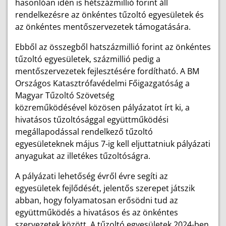
hasonlóan idén is hétszázmillió forint áll
rendelkezésre az önkéntes tűzoltó egyesületek és
az önkéntes mentőszervezetek támogatására.
Ebből az összegből hatszázmillió forint az önkéntes
tűzoltó egyesületek, százmillió pedig a
mentőszervezetek fejlesztésére fordítható. A BM
Országos Katasztrófavédelmi Főigazgatóság a
Magyar Tűzoltó Szövetség
közreműködésével közösen pályázatot írt ki, a
hivatásos tűzoltósággal együttműködési
megállapodással rendelkező tűzoltó
egyesületeknek május 7-ig kell eljuttatniuk pályázati
anyagukat az illetékes tűzoltóságra.
A pályázati lehetőség évről évre segíti az
egyesületek fejlődését, jelentős szerepet játszik
abban, hogy folyamatosan erősödni tud az
együttműködés a hivatásos és az önkéntes
szervezetek között. A tűzoltó egyesületek 2024-ben