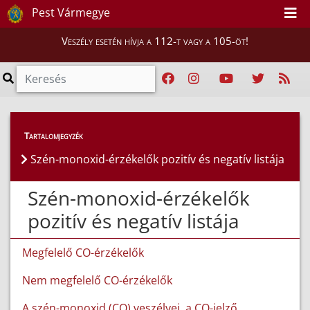
Pest Vármegye
Veszély esetén hívja a 112-t vagy a 105-öt!
Tartalomjegyzék
Szén-monoxid-érzékelők pozitív és negatív listája
Szén-monoxid-érzékelők
pozitív és negatív listája
Megfelelő CO-érzékelők
Nem megfelelő CO-érzékelők
A szén-monoxid (CO) veszélyei, a CO-jelző