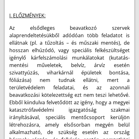
I. ELŐZMÉNYEK:
Az elsődleges beavatkozó szervek
alaprendeltetésükből adódóan több feladatot is
ellátnak (pl. a tűzoltás – és műszaki mentés), de
hosszan elhúzódó, vagy speciális felkészültséget
igénylő kárfelszámolási munkálatokat (kutatás-
mentési műveletek, belvíz, árvíz esetén
szivattyúzás, viharkárnál épületek bontása,
fóliázása) nem tudnak ellátni, mert a
területvédelem feladatai, és az azonnali
beavatkozási kötelezettség ezt nem teszi lehetővé.
Ebből kiindulva felvetődött az igény, hogy a megyei
katasztrófavédelmi igazgatóság szakmai
irányításával, speciális mentőcsoport kerüljön
létrehozásra, amely elsősorban megyén belül
alkalmazható, de szükség esetén az ország