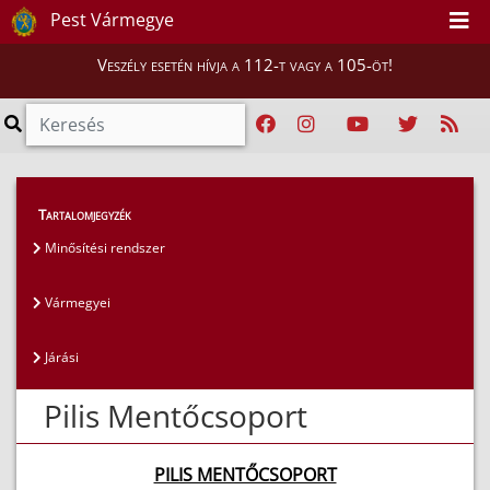
Pest Vármegye
Veszély esetén hívja a 112-t vagy a 105-öt!
Magunkról
>
Mentőcsoportok
>
Vármegyei
Tartalomjegyzék
Minősítési rendszer
Vármegyei
Járási
Pilis Mentőcsoport
PILIS MENTŐCSOPORT