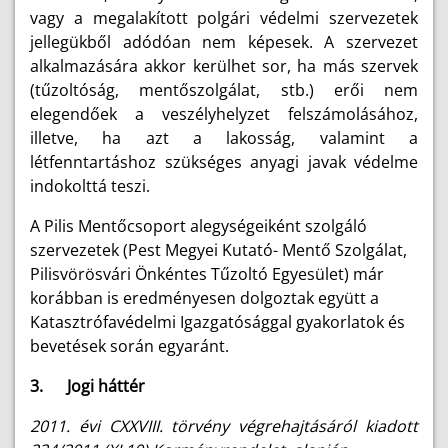
vagy a megalakított polgári védelmi szervezetek
jellegükből adódóan nem képesek. A szervezet
alkalmazására akkor kerülhet sor, ha más szervek
(tűzoltóság, mentőszolgálat, stb.) erői nem
elegendőek a veszélyhelyzet felszámolásához,
illetve, ha azt a lakosság, valamint a
létfenntartáshoz szükséges anyagi javak védelme
indokolttá teszi.
A Pilis Mentőcsoport alegységeiként szolgáló
szervezetek (Pest Megyei Kutató- Mentő Szolgálat,
Pilisvörösvári Önkéntes Tűzoltó Egyesület) már
korábban is eredményesen dolgoztak együtt a
Katasztrófavédelmi Igazgatósággal gyakorlatok és
bevetések során egyaránt.
3. Jogi háttér
2011. évi CXXVIII. törvény végrehajtásáról kiadott