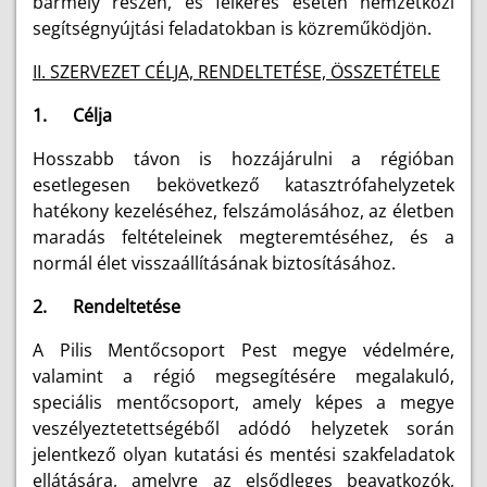
bármely részén, és felkérés esetén nemzetközi
segítségnyújtási feladatokban is közreműködjön.
II. SZERVEZET CÉLJA, RENDELTETÉSE, ÖSSZETÉTELE
1. Célja
Hosszabb távon is hozzájárulni a régióban
esetlegesen bekövetkező katasztrófahelyzetek
hatékony kezeléséhez, felszámolásához, az életben
maradás feltételeinek megteremtéséhez, és a
normál élet visszaállításának biztosításához.
2. Rendeltetése
A Pilis Mentőcsoport Pest megye védelmére,
valamint a régió megsegítésére megalakuló,
speciális mentőcsoport, amely képes a megye
veszélyeztetettségéből adódó helyzetek során
jelentkező olyan kutatási és mentési szakfeladatok
ellátására, amelyre az elsődleges beavatkozók,