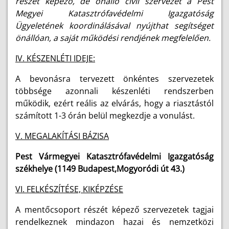
részét képező, de önálló civil szervezet a Pest
Megyei Katasztrófavédelmi Igazgatóság
Ügyeletének koordinálásával nyújthat segítséget
önállóan, a saját működési rendjének megfelelően.
IV. KÉSZENLÉTI IDEJE:
A bevonásra tervezett önkéntes szervezetek
többsége azonnali készenléti rendszerben
működik, ezért reális az elvárás, hogy a riasztástól
számított 1-3 órán belül megkezdje a vonulást.
V. MEGALAKÍTÁSI BÁZISA
Pest Vármegyei Katasztrófavédelmi Igazgatóság
székhelye (1149 Budapest,Mogyoródi út 43.)
VI. FELKÉSZÍTÉSE, KIKÉPZÉSE
A mentőcsoport részét képező szervezetek tagjai
rendelkeznek mindazon hazai és nemzetközi