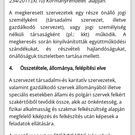
234/2011.(XI.10) Kormányrendelet alapján
.
A megkeresett szervezetek egy része önálló jogi
személyként (társadalmi szervezet, illetve
gazdálkodó szervezet), vagy jogi személyiség
nélküli társaságként (pl.: kkt) működik. A
megkeresés során kinyilvánították együttműködési
szándékukat, és részvételi hajlandóságukat,
önállóságuk tiszteletben tartása mellett.
4. Összetétele, állománya, felépítési elve
A szervezet társadalmi-és karitatív szervezetek,
valamint gazdálkodó szervek állományából illetve
speciális esetekben állami és polgári szervek felkért
szakértőiből tevődik össze, akik az önkéntesség, a
fizikai alkalmasság és szakmai felkészültség alapján
megfelelő kiképzés és felkészítés után képesek a
feladatok ellátására.