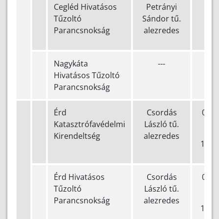
Cegléd Hivatásos
Petrányi
(+3
Tűzoltó
Sándor tű.
505
Parancsnokság
alezredes
Nagykáta
---
(+3
Hivatásos Tűzoltó
640
Parancsnokság
Érd
Csordás
0623
Katasztrófavédelmi
László tű.
5
Kirendeltség
alezredes
112 
Érd Hivatásos
Csordás
0623
Tűzoltó
László tű.
5
Parancsnokság
alezredes
112 