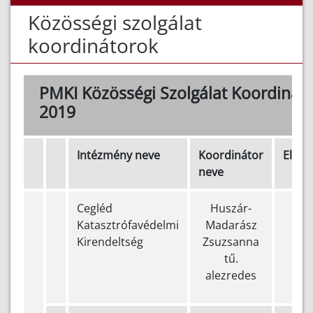
Közösségi szolgálat
koordinátorok
PMKI Közösségi Szolgálat Koordinát
2019
Intézmény neve
Koordinátor
Elérh
neve
Cegléd
Huszár-
(+3
Katasztrófavédelmi
Madarász
505
Kirendeltség
Zsuzsanna
tű.
alezredes