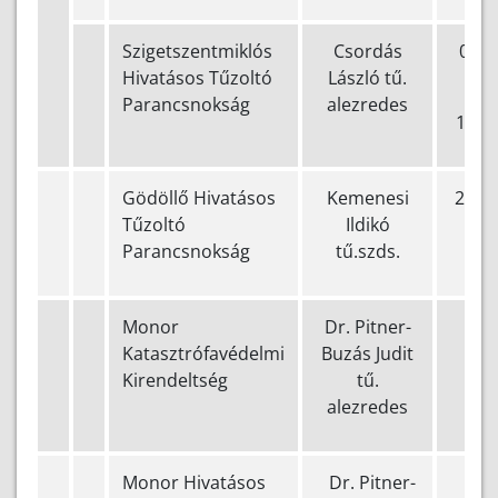
Szigetszentmiklós
Csordás
0623
Hivatásos Tűzoltó
László tű.
5
Parancsnokság
alezredes
112 
Gödöllő Hivatásos
Kemenesi
28/5
Tűzoltó
Ildikó
Parancsnokság
tű.szds.
Monor
Dr. Pitner-
(+3
Katasztrófavédelmi
Buzás Judit
610
Kirendeltség
tű.
alezredes
Monor Hivatásos
Dr. Pitner-
(+36