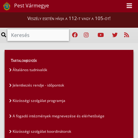
Pest Vármegye
Veszély esetén hívja a 112-t vagy a 105-öt!
Lakosság
>
Közösségi szolgálat Pest megyében
Tartalomjegyzék
>
Közösségi szolgálat koordinátorok
Általános tudnivalók
Jelentkezés rendje - időpontok
Közösségi szolgálat programja
A fogadó intézmények megnevezése és elérhetősége
Közösségi szolgálat koordinátorok