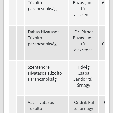
Tűzoltó
Buzás Judit
610-0
parancsnokság
tű.
alezredes
Dabas Hivatásos
Dr. Pitner-
Tűzoltó
Buzás Judit
29/5
parancsnokság
tű.
020
alezredes
Szentendre
Hidvégi
(+3
Hivatásos Tűzoltó
Csaba
500
Parancsnokság
Sándor tű.
őrnagy
Vác Hivatásos
Ondrik Pál
0627
Tűzoltó
tű. őrnagy
0