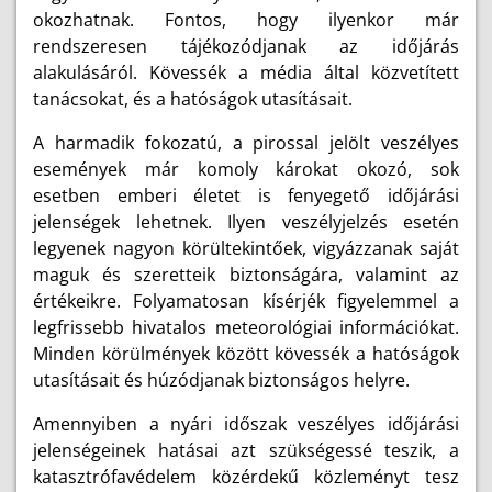
okozhatnak. Fontos, hogy ilyenkor már
rendszeresen tájékozódjanak az időjárás
alakulásáról. Kövessék a média által közvetített
tanácsokat, és a hatóságok utasításait.
A harmadik fokozatú, a pirossal jelölt veszélyes
események már komoly károkat okozó, sok
esetben emberi életet is fenyegető időjárási
jelenségek lehetnek. Ilyen veszélyjelzés esetén
legyenek nagyon körültekintőek, vigyázzanak saját
maguk és szeretteik biztonságára, valamint az
értékeikre. Folyamatosan kísérjék figyelemmel a
legfrissebb hivatalos meteorológiai információkat.
Minden körülmények között kövessék a hatóságok
utasításait és húzódjanak biztonságos helyre.
Amennyiben a nyári időszak veszélyes időjárási
jelenségeinek hatásai azt szükségessé teszik, a
katasztrófavédelem közérdekű közleményt tesz