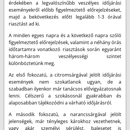
érdekében a legvalószínűbb veszélyes időjárási
eseményekről előbb figyelmeztető előrejelzéseket,
majd a bekövetkezés előtt legalább 1-3 órával
riasztást ad ki.
A minden egyes napra és a következő napra szóló
figyelmeztető előrejelzések, valamint a néhány órás
időtartamra vonatkozó riasztások során egyaránt
három-három veszélyességi szintet
különböztetünk meg.
Az első fokozatú, a citromsárgával jelölt időjárási
események nem szokatlanok ugyan, de a
szabadban ilyenkor már tanácsos elővigyázatosnak
lenni. Célszerű a szokásosnál gyakrabban és
alaposabban tájékozódni a várható időjárásról.
A második fokozatú, a narancssárgával jelölt
jelenségek, már tényleges károkhoz vezethetnek,
vagy akár személyi sérülést, balesetet is