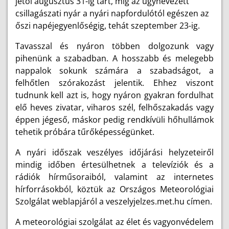
jétől augusztus 31-ig tart, míg az úgynevezett
csillagászati nyár a nyári napfordulótól egészen az
őszi napéjegyenlőségig, tehát szeptember 23-ig.
Tavasszal és nyáron többen dolgozunk vagy
pihenünk a szabadban. A hosszabb és melegebb
nappalok sokunk számára a szabadságot, a
felhőtlen szórakozást jelentik. Ehhez viszont
tudnunk kell azt is, hogy nyáron gyakran fordulhat
elő heves zivatar, viharos szél, felhőszakadás vagy
éppen jégeső, máskor pedig rendkívüli hőhullámok
tehetik próbára tűrőképességünket.
A nyári időszak veszélyes időjárási helyzeteiről
mindig időben értesülhetnek a televíziók és a
rádiók hírműsoraiból, valamint az internetes
hírforrásokból, köztük az Országos Meteorológiai
Szolgálat weblapjáról a veszelyjelzes.met.hu címen.
A meteorológiai szolgálat az élet és vagyonvédelem