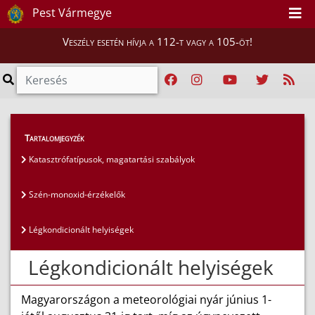
Pest Vármegye
Veszély esetén hívja a 112-t vagy a 105-öt!
Lakosság
>
Lakosságvédelem
>
Tartalomjegyzék
Légkondicionált helyiségek
Katasztrófatípusok, magatartási szabályok
Szén-monoxid-érzékelők
Légkondicionált helyiségek
Légkondicionált helyiségek
Magyarországon a meteorológiai nyár június 1-