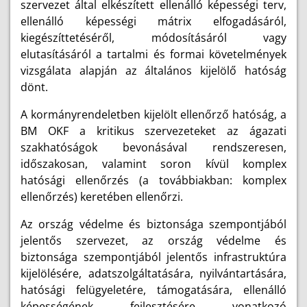
szervezet által elkészített ellenálló képességi terv,
ellenálló képességi mátrix elfogadásáról,
kiegészíttetéséről, módosításáról vagy
elutasításáról a tartalmi és formai követelmények
vizsgálata alapján az általános kijelölő hatóság
dönt.
A kormányrendeletben kijelölt ellenőrző hatóság, a
BM OKF a kritikus szervezeteket az ágazati
szakhatóságok bevonásával rendszeresen,
időszakosan, valamint soron kívül komplex
hatósági ellenőrzés (a továbbiakban: komplex
ellenőrzés) keretében ellenőrzi.
Az ország védelme és biztonsága szempontjából
jelentős szervezet, az ország védelme és
biztonsága szempontjából jelentős infrastruktúra
kijelölésére, adatszolgáltatására, nyilvántartására,
hatósági felügyeletére, támogatására, ellenálló
képességének fejlesztésére vonatkozó