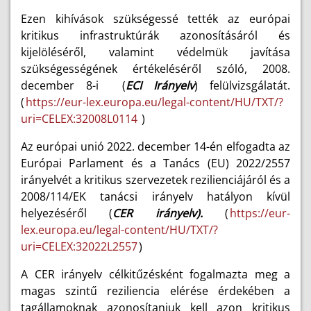
Ezen kihívások szükségessé tették az európai
kritikus infrastruktúrák azonosításáról és
kijelöléséről, valamint védelmük javítása
szükségességének értékeléséről szóló, 2008.
december 8-i (
ECI Irányelv
) felülvizsgálatát.
(
https://eur-lex.europa.eu/legal-content/HU/TXT/?
uri=CELEX:32008L0114
)
Az európai unió 2022. december 14-én elfogadta az
Európai Parlament és a Tanács (EU) 2022/2557
irányelvét a kritikus szervezetek rezilienciájáról és a
2008/114/EK tanácsi irányelv hatályon kívül
helyezéséről (
CER irányelv).
(
https://eur-
lex.europa.eu/legal-content/HU/TXT/?
uri=CELEX:32022L2557
)
A CER irányelv célkitűzésként fogalmazta meg
a
magas szintű reziliencia elérése érdekében a
tagállamoknak azonosítaniuk kell azon kritikus