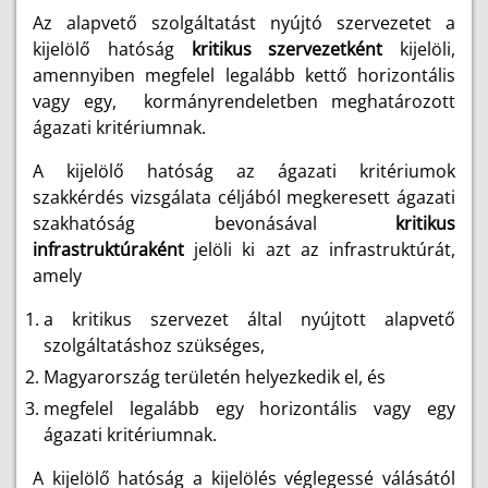
Az alapvető szolgáltatást nyújtó szervezetet a
kijelölő hatóság
kritikus szervezetként
kijelöli,
amennyiben megfelel legalább kettő horizontális
vagy egy, kormányrendeletben meghatározott
ágazati kritériumnak.
A kijelölő hatóság az ágazati kritériumok
szakkérdés vizsgálata céljából megkeresett ágazati
szakhatóság bevonásával
kritikus
infrastruktúraként
jelöli ki azt az infrastruktúrát,
amely
a kritikus szervezet által nyújtott alapvető
szolgáltatáshoz szükséges,
Magyarország területén helyezkedik el, és
megfelel legalább egy horizontális vagy egy
ágazati kritériumnak.
A kijelölő hatóság a kijelölés véglegessé válásától