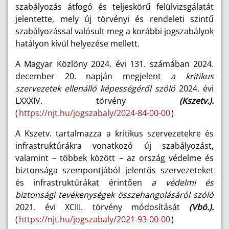
szabályozás átfogó és teljeskörű felülvizsgálatát
jelentette, mely új törvényi és rendeleti szintű
szabályozással valósult meg a korábbi jogszabályok
hatályon kívül helyezése mellett.
A Magyar Közlöny 2024. évi 131. számában 2024.
december 20. napján megjelent
a kritikus
szervezetek ellenálló képességéről szóló
2024. évi
LXXXIV. törvény
(Kszetv.).
(
https://njt.hu/jogszabaly/2024-84-00-00
)
A Kszetv. tartalmazza a kritikus szervezetekre és
infrastruktúrákra vonatkozó új szabályozást,
valamint – többek között – az ország védelme és
biztonsága szempontjából jelentős szervezeteket
és infrastruktúrákat érintően
a védelmi és
biztonsági tevékenységek összehangolásáról szóló
2021. évi XCIII. törvény módosítását
(Vbö.).
(
https://njt.hu/jogszabaly/2021-93-00-00
)