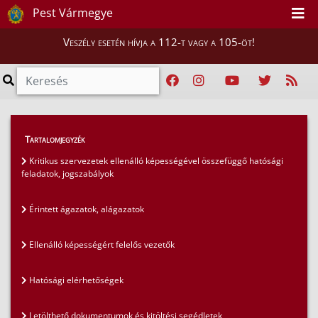
Pest Vármegye
Veszély esetén hívja a 112-t vagy a 105-öt!
Hatósági ügyek
>
Tartalomjegyzék
Kritikus szervezetek ellenálló képessége
>
Kritikus szervezetek ellenálló képességével összefüggő hatósági
feladatok, jogszabályok
Kritikus szervezetek ellenálló képességével
összefüggő hatósági feladatok, jogszabályok
Érintett ágazatok, alágazatok
Ellenálló képességért felelős vezetők
Hatósági elérhetőségek
Letölthető dokumentumok és kitöltési segédletek