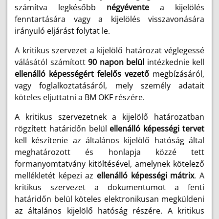
számítva legkésőbb
négyévente
a kijelölés
fenntartására vagy a kijelölés visszavonására
irányuló eljárást folytat le.
A kritikus szervezet a kijelölő határozat véglegessé
válásától számított
90 napon belül
intézkednie kell
ellenálló képességért felelős vezető
megbízásáról,
vagy foglalkoztatásáról, mely személy adatait
köteles eljuttatni a BM OKF részére.
A kritikus szervezetnek a kijelölő határozatban
rögzített határidőn belül
ellenálló képességi tervet
kell készítenie az általános kijelölő hatóság által
meghatározott és honlapja közzé tett
formanyomtatvány kitöltésével, amelynek kötelező
mellékletét képezi az
ellenálló képességi mátrix
. A
kritikus szervezet a dokumentumot a fenti
határidőn belül köteles elektronikusan megküldeni
az általános kijelölő hatóság részére. A kritikus