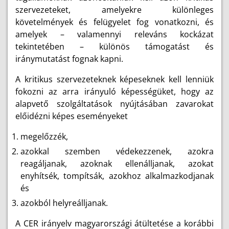
szervezeteket, amelyekre különleges
követelmények és felügyelet fog vonatkozni, és
amelyek – valamennyi releváns kockázat
tekintetében – különös támogatást és
iránymutatást fognak kapni.
A kritikus szervezeteknek képeseknek kell lenniük
fokozni az arra irányuló képességüket, hogy az
alapvető szolgáltatások nyújtásában zavarokat
előidézni képes eseményeket
megelőzzék,
azokkal szemben védekezzenek, azokra
reagáljanak, azoknak ellenálljanak, azokat
enyhítsék, tompítsák, azokhoz alkalmazkodjanak
és
azokból helyreálljanak.
A CER irányelv magyarországi átültetése a korábbi