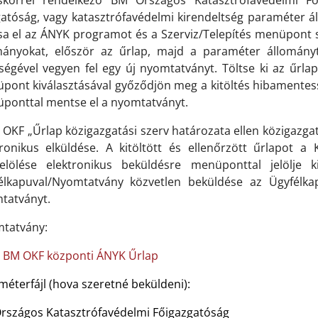
skörrel rendelkező BM Országos Katasztrófavédelmi Fő
gatóság, vagy katasztrófavédelmi kirendeltség paraméter á
sa el az ÁNYK programot és a Szerviz/Telepítés menüpont seg
mányokat, először az űrlap, majd a paraméter állomán
tségével vegyen fel egy új nyomtatványt. Töltse ki az űrla
pont kiválasztásával győződjön meg a kitöltés hibamente
ponttal mentse el a nyomtatványt.
 OKF „Űrlap közigazgatási szerv határozata ellen közigazg
tronikus elküldése. A kitöltött és ellenőrzött űrlapot a
elölése elektronikus beküldésre menüponttal jelölje
élkapuval/Nyomtatvány közvetlen beküldése az Ügyfélk
tatványt.
tatvány:
BM OKF központi ÁNYK Űrlap
éterfájl (hova szeretné beküldeni):
rszágos Katasztrófavédelmi Főigazgatóság