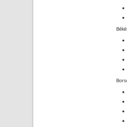
Béké
Bors