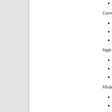
Cson
Fejé
Fővá