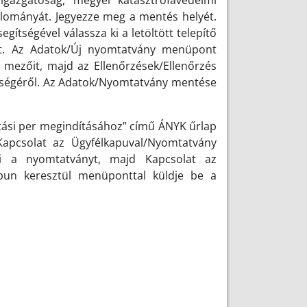
igazgatóság, megyei katasztrófavédelmi
llományát. Jegyezze meg a mentés helyét.
ítségével válassza ki a letöltött telepítő
yt. Az Adatok/Új nyomtatvány menüpont
p mezőit, majd az Ellenőrzések/Ellenőrzés
sségéről. Az Adatok/Nyomtatvány mentése
atási per megindításához” című ÁNYK űrlap
 Kapcsolat az Ügyfélkapuval/Nyomtatvány
 ki a nyomtatványt, majd Kapcsolat az
apun keresztül menüponttal küldje be a