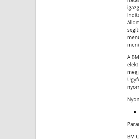
hatá
igaz
Indít
állo
segí
menü
menü
A BM
elek
megj
Ügyf
nyom
Nyom
Param
BM O