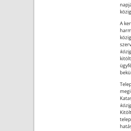
napjá
közi
A ker
harm
közi
szerv
közi
kitöl
ügyf
bekül
Tele
megi
Kata
közi
Kitö
tele
hatá