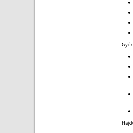
Győr
Hajd