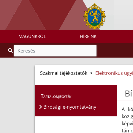
MAGUNKRÓL
HÍREINK
Szakmai tájékoztatók
>
Elektronikus ügy
Bí
Tartalomjegyzék
Bírósági e-nyomtatvány
A kö
közi
képvi
támog