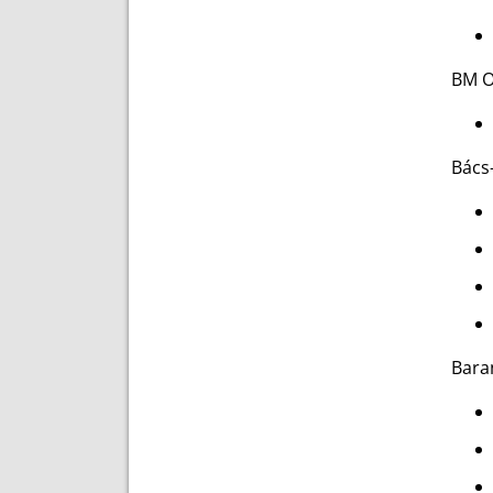
BM O
Bács
Bara