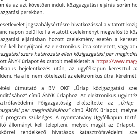
n és az azt követően indult közigazgatási eljárás során ho
gazgatási perekben.
esetlevelet jogszabálysértésre hivatkozással a vitatott köz
inc napon belül kell a vitatott cselekményt megvalósító kö
gazgatási eljárásban hozott cselekmény esetén a keresetl
nél kell benyújtani. Az elektronikus útra kötelezett, vagy az
gazgatási szerv határozata ellen közigazgatási per megindí
tött ÁNYK űrlapot és csatolt mellékleteit a
https://www.magy
élkapus bejelentkezés után, az ügyfélkapun keresztül a
deni. Ha a fél nem kötelezett az elektronikus útra, kérelmét
pítési útmutató a BM OKF „Űrlap közigazgatási szer
ndításához” című ÁNYK űrlaphoz. Az elektronikus ügyinté
sztrófavédelmi Főigazgatóság elkészítette az
„Űrlap
gazgatási per megindításához”
című ÁNYK űrlapot, melyne
ltő program szükséges. A nyomtatvány Ügyfélkapun törté
pítő állományt kell telepíteni, melyek magát az űrlapot, il
skörrel rendelkező hivatásos katasztrófavédelmi s