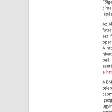
Főig
címa
lépé
Az Á
futt
azt f
op
A
ht
hiva
beál
eset
a
htt
A BM
tele
cso
igaz
ügyi