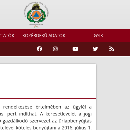
ZTATÓK
KÖZÉRDEKŰ ADATOK
GYIK
ny rendelkezése értelmében az ügyfél a
si pert indíthat. A keresetlevelet a jogi
ező gazdálkodó szervezet az űrlapbenyújtás
lével köteles benyújtani a 2016. július 1.