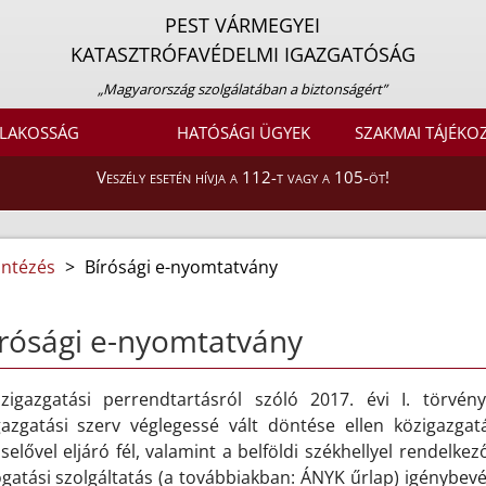
PEST VÁRMEGYEI
KATASZTRÓFAVÉDELMI IGAZGATÓSÁG
„Magyarország szolgálatában a biztonságért”
LAKOSSÁG
HATÓSÁGI ÜGYEK
SZAKMAI TÁJÉKO
Veszély esetén hívja a 112-t vagy a 105-öt!
intézés
>
Bírósági e-nyomtatvány
rósági e-nyomtatvány
zigazgatási perrendtartásról szóló 2017. évi I. törvé
gazgatási szerv véglegessé vált döntése ellen közigazgatá
selővel eljáró fél, valamint a belföldi székhellyel rendelk
atási szolgáltatás (a továbbiakban: ÁNYK űrlap) igénybevéte