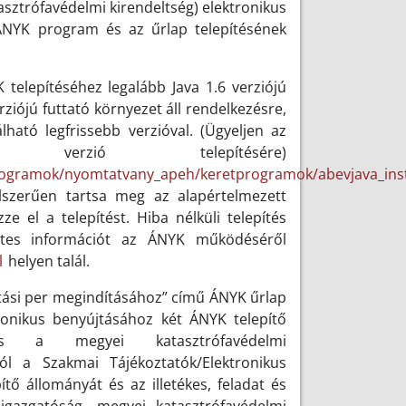
sztrófavédelmi kirendeltség) elektronikus
 ÁNYK program és az űrlap telepítésének
telepítéséhez legalább Java 1.6 verziójú
iójú futtató környezet áll rendelkezésre,
lható legfrissebb verzióval. (Ügyeljen az
 verzió telepítésére)
programok/nyomtatvany_apeh/keretprogramok/abevjava_inst
élszerűen tartsa meg az alapértelmezett
 el a telepítést. Hiba nélküli telepítés
letes információt az ÁNYK működéséről
l
helyen talál.
atási per megindításához” című ÁNYK űrlap
ktronikus benyújtásához két ÁNYK telepítő
 megyei katasztrófavédelmi
l a Szakmai Tájékoztatók/Elektronikus
tő állományát és az illetékes, feladat és