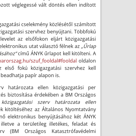
zott véglegessé vált döntés ellen indított
igazgatási cselekmény közlésétől számított
zigazgatási szervhez benyújtani. Többfokú
evelet az elsőfokon eljárt közigazgatási
 elektronikus utat választó félnek az
„Űrlap
tásához”
című ÁNYK űrlapot kell kitölteni. A
arorszag.hu/szuf_fooldal#fooldal
oldalon
z első fokú közigazgatási szervhez kell
 beadhatja papír alapon is.
v határozata ellen közigazgatási per
zés biztosítása érdekében a BM Országos
 közigazgatási szerv határozata ellen
k kitöltéséhez az Általános Nyomtatvány
nő elektronikus benyújtásához két ÁNYK
letve a területileg illetékes, feladat és
zerv (BM Országos Katasztrófavédelmi