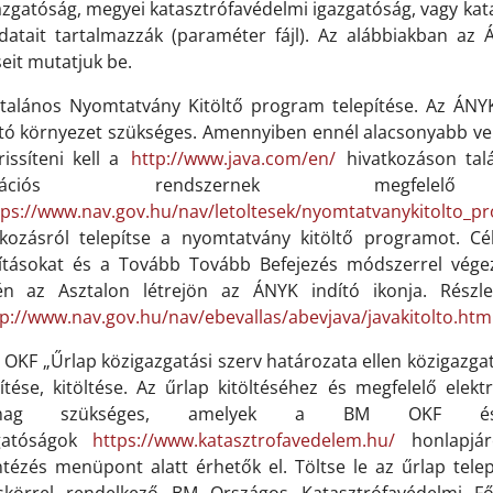
azgatóság, megyei katasztrófavédelmi igazgatóság, vagy kata
datait tartalmazzák (paraméter fájl). Az alábbiakban az
seit mutatjuk be.
ltalános Nyomtatvány Kitöltő program telepítése. Az ÁNYK 
ató környezet szükséges. Amennyiben ennél alacsonyabb verz
rissíteni kell a
http://www.java.com/en/
hivatkozáson talá
erációs rendszernek megfelelő
tps://www.nav.gov.hu/nav/letoltesek/nyomtatvanykitolto_
tkozásról telepítse a nyomtatvány kitöltő programot. C
lításokat és a Tovább Tovább Befejezés módszerrel végezze
én az Asztalon létrejön az ÁNYK indító ikonja. Rész
p://www.nav.gov.hu/nav/ebevallas/abevjava/javakitolto.htm
 OKF „Űrlap közigazgatási szerv határozata ellen közigazg
pítése, kitöltése. Az űrlap kitöltéséhez és megfelelő ele
mag szükséges, amelyek a BM OKF és a
gatóságok
https://www.katasztrofavedelem.hu/
honlapjáró
ntézés menüpont alatt érhetők el. Töltse le az űrlap telepí