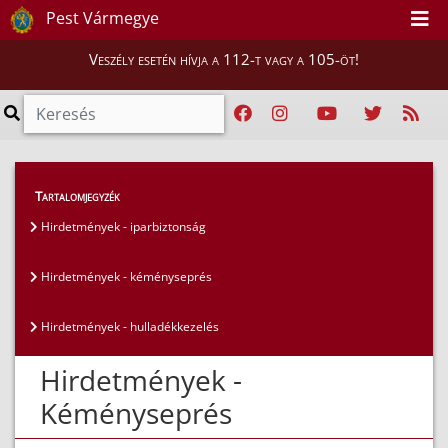
Pest Vármegye
Veszély esetén hívja a 112-t vagy a 105-öt!
Hatósági ügyek
>
Hirdetmények
>
Tartalomjegyzék
Hirdetmények - kéményseprés
Hirdetmények - iparbiztonság
Hirdetmények - kéményseprés
Hirdetmények - hulladékkezelés
Hirdetmények -
Kéményseprés