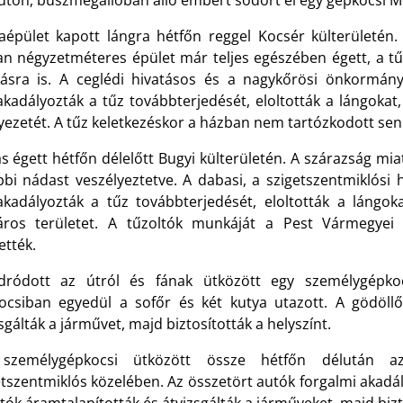
úton, buszmegállóban álló embert sodort el egy gépkocsi 
aépület kapott lángra hétfőn reggel Kocsér külterületén. 
an négyzetméteres épület már teljes egészében égett, a tűz
kásra is. A ceglédi hivatásos és a nagykőrösi önkormányz
kadályozták a tűz továbbterjedését, eloltották a lángokat, 
ezetét. A tűz keletkezéskor a házban nem tartózkodott senk
 égett hétfőn délelőtt Bugyi külterületén. A szárazság miat
bbi nádast veszélyeztetve. A dabasi, a szigetszentmiklósi 
kadályozták a tűz továbbterjedését, eloltották a lángoka
áros területet. A tűzoltók munkáját a Pest Vármegyei
ették.
dródott az útról és fának ütközött egy személygépko
ocsiban egyedül a sofőr és két kutya utazott. A gödöllői
sgálták a járművet, majd biztosították a helyszínt.
személygépkocsi ütközött össze hétfőn délután az
tszentmiklós közelében. Az összetört autók forgalmi akadál