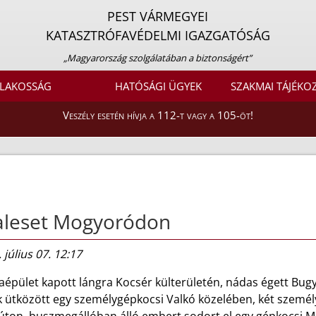
PEST VÁRMEGYEI
KATASZTRÓFAVÉDELMI IGAZGATÓSÁG
„Magyarország szolgálatában a biztonságért”
LAKOSSÁG
HATÓSÁGI ÜGYEK
SZAKMAI TÁJÉKO
Veszély esetén hívja a 112-t vagy a 105-öt!
aleset Mogyoródon
 július 07. 12:17
épület kapott lángra Kocsér külterületén, nádas égett Bugyi
k ütközött egy személygépkocsi Valkó közelében, két személ