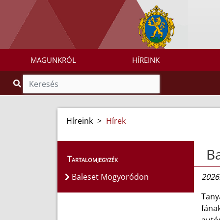
MAGUNKRÓL
HÍREINK
Híreink
>
Hírek
B
Tartalomjegyzék
Baleset Mogyoródon
2026.
Tanya
fána