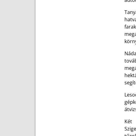
autó
Tany
hatv
fara
mega
körny
Nádas
tová
mega
hekt
segít
Leso
gépk
átviz
Két 
Szige