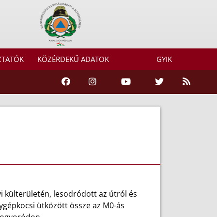
ZTATÓK
KÖZÉRDEKŰ ADATOK
GYIK
 külterületén, lesodródott az útról és
ygépkocsi ütközött össze az M0-ás