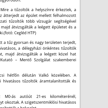
Mogyoródon.
Mire a tűzoltók a helyszínre érkeztek, a
 átterjedt az épület mellett felhalmozott
ati tűzoltók több vízsugár segítségével
majd átvizsgálták a leégett épületet és a
i.(fotó: Cegléd HTP)
t a tűz gyorsan és nagy területen terjedt,
hivatásos, a délegyházi önkéntes tűzoltók
t, majd átvizsgálták a leégett közel hat
 Kutató – Mentő Szolgálat szakemberei
csi hétfőn délután Valkó közelében. A
 hivatásos tűzoltók áramtalanították és
 M0-ás autóút 21-es kilométerénél,
yt okoztak. A szigetszentmiklósi hivatásos