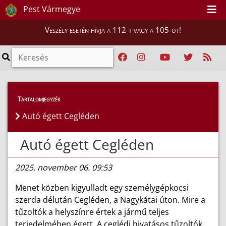
Pest Vármegye
Veszély esetén hívja a 112-t vagy a 105-öt!
Híreink
>
Hírek
Tartalomjegyzék
Autó égett Cegléden
Autó égett Cegléden
2025. november 06. 09:53
Menet közben kigyulladt egy személygépkocsi
szerda délután Cegléden, a Nagykátai úton. Mire a
tűzoltók a helyszínre értek a jármű teljes
terjedelmében égett. A ceglédi hivatásos tűzoltók