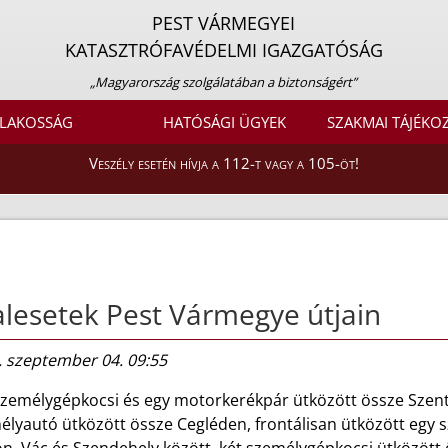
PEST VÁRMEGYEI
KATASZTRÓFAVÉDELMI IGAZGATÓSÁG
„Magyarország szolgálatában a biztonságért”
LAKOSSÁG
HATÓSÁGI ÜGYEK
SZAKMAI TÁJÉKO
Veszély esetén hívja a 112-t vagy a 105-öt!
lesetek Pest Vármegye útjain
. szeptember 04. 09:55
személygépkocsi és egy motorkerékpár ütközött össze Szen
élyautó ütközött össze Cegléden, frontálisan ütközött egy 