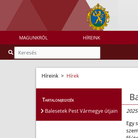
MAGUNKRÓL
HÍREINK
Híreink
>
Hírek
Ba
Tartalomjegyzék
Balesetek Pest Vármegye útjain
2025
Egy 
szem