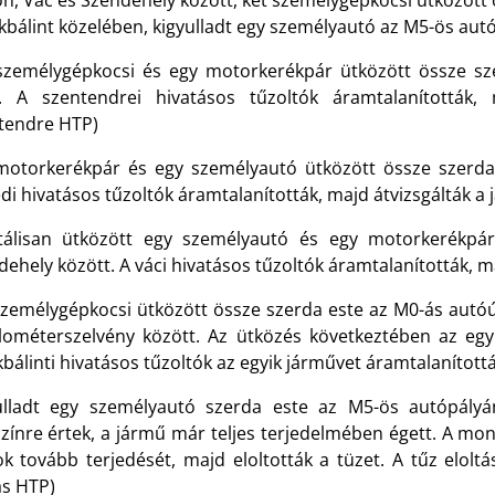
on, Vác és Szendehely között, két személygépkocsi ütközött
kbálint közelében, kigyulladt egy személyautó az M5-ös aut
személygépkocsi és egy motorkerékpár ütközött össze sz
. A szentendrei hivatásos tűzoltók áramtalanították, 
tendre HTP)
motorkerékpár és egy személyautó ütközött össze szerda
di hivatásos tűzoltók áramtalanították, majd átvizsgálták a
tálisan ütközött egy személyautó és egy motorkerékpá
ehely között. A váci hivatásos tűzoltók áramtalanították, m
személygépkocsi ütközött össze szerda este az M0-ás autóút
ilométerszelvény között. Az ütközés következtében az egy
bálinti hivatásos tűzoltók az egyik járművet áramtalanítottá
ulladt egy személyautó szerda este az M5-ös autópályá
színre értek, a jármű már teljes terjedelmében égett. A mo
k tovább terjedését, majd eloltották a tüzet. A tűz eloltá
s HTP)