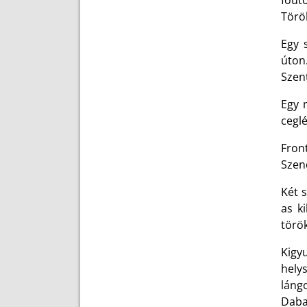
főút
Törö
Egy 
úton
Szen
Egy 
ceglé
Fron
Szend
Két 
as k
török
Kigy
hely
lángo
Daba