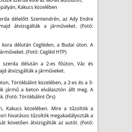
 össze szerda este az M0-ás autóúton,
ópályán, Kakucs közelében
erda délelőtt Szentendrén, az Ady Endre
majd átvizsgálták a járműveket. (Fotó:
 kora délután Cegléden, a Budai úton. A
 járműveket. (Fotó: Cegléd HTP)
r szerda délután a 2-es főúton, Vác és
ajd átvizsgálták a járműveket.
on, Törökbálint közelében, a 2-es és a 3-
ik jármű a beton elválasztón állt meg. A
k. (Fotó: Törökbálint Örs)
n, Kakucs közelében. Mire a tűzoltók a
nori hivatásos tűzoltók megakadályozták a
sát követően átvizsgálták az autót. (Fotó: