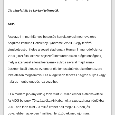
Járványfajták és kórtani jellemzőik
AIDS
A szerzett immunhiányos betegség korrekt orvosi megnevezése
Acquired Immune Deficiency Syndrome. Az AIDS egy fertőző
vírusbetegség, illetve a végső stádiuma a Human Immunodeficiency
Virus (HIV) által okozott sejtszerű immunrendszeri elégtelenségnek,
mely a szervezet ellenállóerejének súlyos zavarát majd annak
összeomlását okozza. Az ember életfontosságú védekezőrendszere
tökéletesen megsemmisül és a legkisebb fertőzés nagyon súlyos vagy
halálos megbetegedéshez vezethet.
Ez a modern járvány eddig több mint 25 millió ember életét követelte.
Az AIDS-betegek 70 százaléka Afrikában él: a szubszaharai régiókban
2001-ben több mint 2,3 millió ember halt meg AIDS-ben, és
ugyanebben az évben 4 millióan fertőződtek meg újonnan.