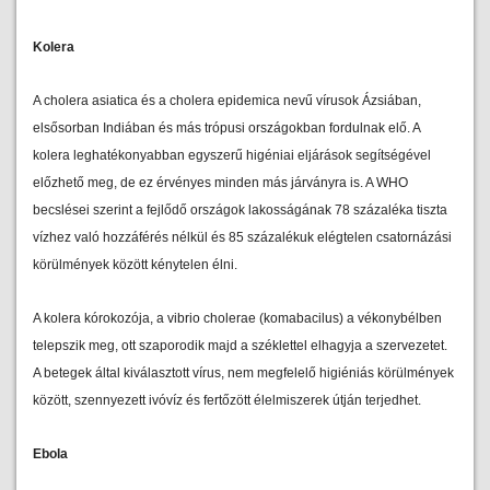
Kolera
A cholera asiatica és a cholera epidemica nevű vírusok Ázsiában,
elsősorban Indiában és más trópusi országokban fordulnak elő. A
kolera leghatékonyabban egyszerű higéniai eljárások segítségével
előzhető meg, de ez érvényes minden más járványra is. A WHO
becslései szerint a fejlődő országok lakosságának 78 százaléka tiszta
vízhez való hozzáférés nélkül és 85 százalékuk elégtelen csatornázási
körülmények között kénytelen élni.
A kolera kórokozója, a vibrio cholerae (komabacilus) a vékonybélben
telepszik meg, ott szaporodik majd a széklettel elhagyja a szervezetet.
A betegek által kiválasztott vírus, nem megfelelő higiéniás körülmények
között, szennyezett ivóvíz és fertőzött élelmiszerek útján terjedhet.
Ebola