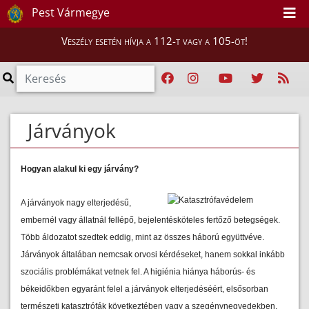
Pest Vármegye
Veszély esetén hívja a 112-t vagy a 105-öt!
Járványok
Hogyan alakul ki egy járvány?
A járványok nagy elterjedésű,
embernél vagy állatnál fellépő, bejelentésköteles fertőző betegségek.
Több áldozatot szedtek eddig, mint az összes háború együttvéve.
Járványok általában nemcsak orvosi kérdéseket, hanem sokkal inkább
szociális problémákat vetnek fel. A higiénia hiánya háborús- és
békeidőkben egyaránt felel a járványok elterjedéséért, elsősorban
természeti katasztrófák következtében vagy a szegénynegyedekben.