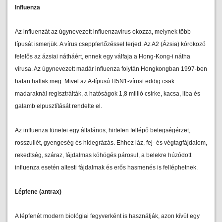
Influenza
Az influenzát az úgynevezett influenzavírus okozza, melynek több
típusát ismerjük. A vírus cseppfertőzéssel terjed. Az A2 (Ázsia) kórokozó
felelős az ázsiai nátháért, ennek egy válfaja a Hong-Kong-i nátha
vírusa. Az úgynevezett madár influenza folytán Hongkongban 1997-ben
hatan haltak meg. Mivel az A-típusú H5N1-vírust eddig csak
madaraknál regisztrálták, a hatóságok 1,8 millió csirke, kacsa, liba és
galamb elpusztítását rendelte el.
Az influenza tünetei egy általános, hirtelen fellépő betegségérzet,
rosszullét, gyengeség és hidegrázás. Ehhez láz, fej- és végtagfájdalom,
rekedtség, száraz, fájdalmas köhögés párosul, a belekre húzódott
influenza esetén altesti fájdalmak és erős hasmenés is felléphetnek.
Lépfene (antrax)
A lépfenét modern biológiai fegyverként is használják, azon kívül egy