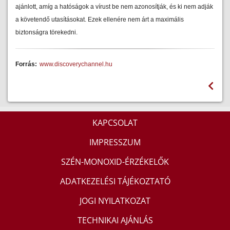
ajánlott, amíg a hatóságok a vírust be nem azonosítják, és ki nem adják
a követendő utasításokat. Ezek ellenére nem árt a maximális
biztonságra törekedni.
Forrás:
www.discoverychannel.hu
KAPCSOLAT
IMPRESSZUM
SZÉN-MONOXID-ÉRZÉKELŐK
ADATKEZELÉSI TÁJÉKOZTATÓ
JOGI NYILATKOZAT
TECHNIKAI AJÁNLÁS