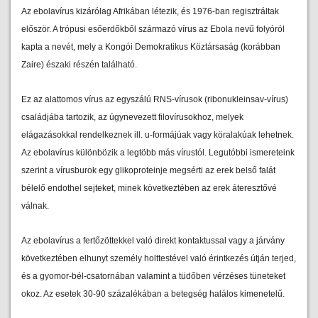
Az ebolavírus kizárólag Afrikában létezik, és 1976-ban regisztráltak
először. A trópusi esőerdőkből származó vírus az Ebola nevű folyóról
kapta a nevét, mely a Kongói Demokratikus Köztársaság (korábban
Zaire) északi részén található.
Ez az alattomos vírus az egyszálú RNS-vírusok (ribonukleinsav-vírus)
családjába tartozik, az úgynevezett filovírusokhoz, melyek
elágazásokkal rendelkeznek ill. u-formájúak vagy köralakúak lehetnek.
Az ebolavírus különbözik a legtöbb más vírustól. Legutóbbi ismereteink
szerint a vírusburok egy glikoproteinje megsérti az erek belső falát
bélelő endothel sejteket, minek következtében az erek áteresztővé
válnak.
Az ebolavírus a fertőzöttekkel való direkt kontaktussal vagy a járvány
következtében elhunyt személy holttestével való érintkezés útján terjed,
és a gyomor-bél-csatornában valamint a tüdőben vérzéses tüneteket
okoz. Az esetek 30-90 százalékában a betegség halálos kimenetelű.