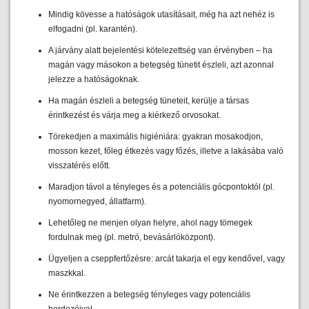
Mindig kövesse a hatóságok utasításait, még ha azt nehéz is
elfogadni (pl. karantén).
A járvány alatt bejelentési kötelezettség van érvényben – ha
magán vagy másokon a betegség tünetit észleli, azt azonnal
jelezze a hatóságoknak.
Ha magán észleli a betegség tüneteit, kerülje a társas
érintkezést és várja meg a kiérkező orvosokat.
Törekedjen a maximális higiéniára: gyakran mosakodjon,
mosson kezet, főleg étkezés vagy főzés, illetve a lakásába való
visszatérés előtt.
Maradjon távol a tényleges és a potenciális gócpontoktól (pl.
nyomornegyed, állatfarm).
Lehetőleg ne menjen olyan helyre, ahol nagy tömegek
fordulnak meg (pl. metró, bevásárlóközpont).
Ügyeljen a cseppfertőzésre: arcát takarja el egy kendővel, vagy
maszkkal.
Ne érintkezzen a betegség tényleges vagy potenciális