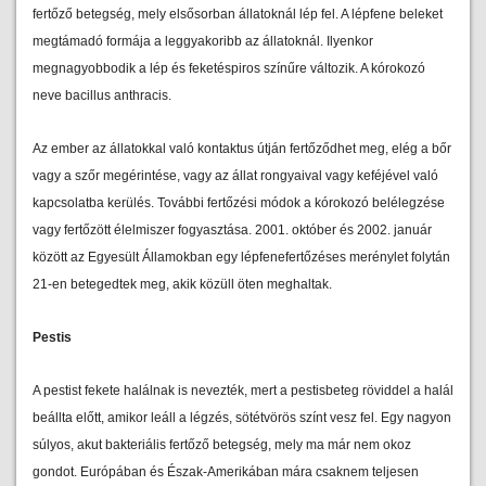
fertőző betegség, mely elsősorban állatoknál lép fel. A lépfene beleket
megtámadó formája a leggyakoribb az állatoknál. Ilyenkor
megnagyobbodik a lép és feketéspiros színűre változik. A kórokozó
neve bacillus anthracis.
Az ember az állatokkal való kontaktus útján fertőződhet meg, elég a bőr
vagy a szőr megérintése, vagy az állat rongyaival vagy keféjével való
kapcsolatba kerülés. További fertőzési módok a kórokozó belélegzése
vagy fertőzött élelmiszer fogyasztása. 2001. október és 2002. január
között az Egyesült Államokban egy lépfenefertőzéses merénylet folytán
21-en betegedtek meg, akik közüll öten meghaltak.
Pestis
A pestist fekete halálnak is nevezték, mert a pestisbeteg röviddel a halál
beállta előtt, amikor leáll a légzés, sötétvörös színt vesz fel. Egy nagyon
súlyos, akut bakteriális fertőző betegség, mely ma már nem okoz
gondot. Európában és Észak-Amerikában mára csaknem teljesen