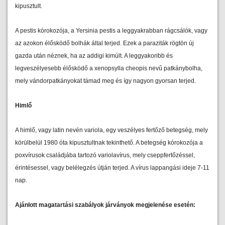
kipusztult.
A pestis kórokozója, a Yersinia pestis a leggyakrabban rágcsálók, vagy
az azokon élősködő bolhák által terjed. Ezek a paraziták rögtön új
gazda után néznek, ha az addigi kimúlt. A leggyakoribb és
legveszélyesebb élősködő a xenopsylla cheopis nevű patkánybolha,
mely vándorpatkányokat támad meg és így nagyon gyorsan terjed.
Himlő
A himlő, vagy latin nevén variola, egy veszélyes fertőző betegség, mely
körülbelül 1980 óta kipusztultnak tekinthető. A betegség kórokozója a
poxvírusok családjába tartozó variolavírus, mely cseppfertőzéssel,
érintésessel, vagy belélegzés útján terjed. A vírus lappangási ideje 7-11
nap.
Ajánlott magatartási szabályok járványok megjelenése esetén: