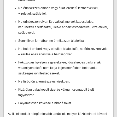
hordozóival.
Ne érintkezzen emberi vagy állati eredetű testnedvekkel,
vizelettel, széklettel.
Ne érintkezzen olyan tárgyakkal, melyek kapcsolatba
kerülhettek a fertőzöttel, illetve annak testnedveivel, vizeletével,
székletével.
Semmilyen formában ne érintkezzen állatokkal.
Ha halott embert, vagy elhullott állatot talál, ne érintkezzen vele
– kerítse el és értesítse a hatóságokat.
Fokozottan figyeljen a gyerekekre, idősekre, és bárkire, aki
valamilyen okból nem tudja teljes mértékben betartani a
szükséges óvintézkedéseket.
Ne fürödjön a természetes vizekben.
Kizárólag palackozott vizet és vákuumcsomagolt ételt
fogyasszon.
Folyamatosan kövesse a híradásokat.
Az itt felsoroltak a legfontosabb tanácsok, melyek közül mindet követni