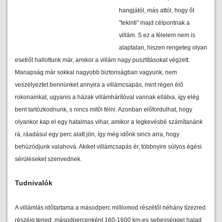
hangjától, más attól, hogy őt
"tekinti" majd célpontnak a
villám. S ez a félelem nem is
alaptalan, hiszen rengeteg olyan
esetről hallottunk már, amikor a villám nagy pusztításokat végzett.
Manapság már sokkal nagyobb biztonságban vagyunk, nem
veszélyeztet bennünket annyira a villámcsapás, mint régen élő
rokonainkat, ugyanis a házak villámhárítóval vannak ellátva, így elég
bent tartózkodnunk, s nincs mitől félni. Azonban előfordulhat, hogy
olyankor kap el egy hatalmas vihar, amikor a legkevésbé számítanánk
rá, ráadásul egy perc alatt jön, így még időnk sincs arra, hogy
behúzódjunk valahová. Akiket villámcsapás ér, többnyire súlyos égési
sérüléseket szenvednek.
Tudnivalók
A villámlás időtartama a másodperc milliomod részétől néhány tízezred
részéig terjed, másodpercenként 160-1600 km-es sebességgel halad