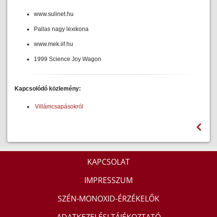
www.sulinet.hu
Pallas nagy lexikona
www.mek.iif.hu
1999 Science Joy Wagon
Kapcsolódó közlemény:
Villámcsapásokról
KAPCSOLAT
IMPRESSZUM
SZÉN-MONOXID-ÉRZÉKELŐK
ADATKEZELÉSI TÁJÉKOZTATÓ