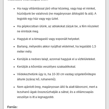
Ha nagy villámlással járó vihar közeleg, vagy kap el minket,
húzódjunk be valahová (ne magányosan álldogáló fa alá). A
legjobb egy ház vagy egy üzlet.
Ha gépkocsiban ülünk, az ablakokat zárjuk be, a fém részeket
ne érintsük meg.
Hagyjuk el a kimagasló vagy exponált helyeket.
Barlang, mélyedés akkor nyújthat védelmet, ha legalább 1,5
méter mély.
Kerüljük a nedves talajt, azonnal hagyjuk el a vízfelületeket.
Kerüljük a kőomlás veszélyes szakadékokat.
Védekezhetünk úgy is, ha 10-30 cm vastag szigetelőrétegre
állunk (száraz kő, ruhanemű).
Nem ajánlott öreg, magányosan álló fa alatt táborozni, mert a
lezuhanó ágak összezúzhatják a sátrat, és a villámcsapás
veszélye is itt a legnagyobb.
Forrás: