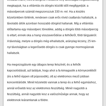
megkapjuk, ha a villámlás és dörgés közötti időt megfigyeljük: a
másodpercek számát megszorozzuk 330 m.-rel. Ha a kisülés
közelünkben történik, rendesen csak erős rövid csattanás hallatszik, a
távolabb állók azonban hosszabb dörgést hallanak. Míg a villámlás
időtartama egy másodperc töredéke, addig a dörgés több másodpercig
is eltart, ennek oka a hang visszaverődése a felhőkről, földi tárgyakról.
A távolság, melyre a dörgés még elhallatszik, aránylag kicsiny, 25 km-
nyi távolságban a legerősebb dörgés is csak gyenge mormogásnak
hallatszik.
Ha megvizsgálunk egy átlagos terep felszínét, és a felhők
kapcsolódását, azt találjuk, hogy ahol a fa kimagaslik a környezetéből
(és a felhő éppen ott púposodik), ott az elektromos mező jobban
koncentrálódik. Minél közelebb vannak a terep és a felhő egymáshoz,
annál erősebb lesz az elektromos feszültség. Minél nagyobb a
feszültség, annál nagyobb lesz a valószínűsége annak, hogy az
elektronok leáramlanak a földre.