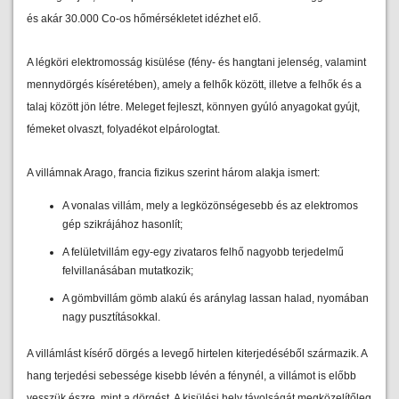
és akár 30.000 Co-os hőmérsékletet idézhet elő.
A légköri elektromosság kisülése (fény- és hangtani jelenség, valamint
mennydörgés kíséretében), amely a felhők között, illetve a felhők és a
talaj között jön létre. Meleget fejleszt, könnyen gyúló anyagokat gyújt,
fémeket olvaszt, folyadékot elpárologtat.
A villámnak Arago, francia fizikus szerint három alakja ismert:
A vonalas villám, mely a legközönségesebb és az elektromos
gép szikrájához hasonlít;
A felületvillám egy-egy zivataros felhő nagyobb terjedelmű
felvillanásában mutatkozik;
A gömbvillám gömb alakú és aránylag lassan halad, nyomában
nagy pusztításokkal.
A villámlást kísérő dörgés a levegő hirtelen kiterjedéséből származik. A
hang terjedési sebessége kisebb lévén a fénynél, a villámot is előbb
vesszük észre, mint a dörgést. A kisülési hely távolságát megközelítőleg