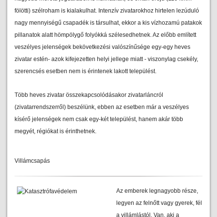
fölötti) szélroham is kialakulhat. Intenzív zivatarokhoz hirtelen lezúduló
nagy mennyiségű csapadék is társulhat, ekkor a kis vízhozamú patakok
pillanatok alatt hömpölygő folyókká szélesedhetnek. Az előbb említett
veszélyes jelenségek bekövetkezési valószínűsége egy-egy heves
zivatar estén- azok kifejezetten helyi jellege miatt - viszonylag csekély,
szerencsés esetben nem is érintenek lakott települést.
Több heves zivatar összekapcsolódásakor zivatarláncról
(zivatarrendszerről) beszélünk, ebben az esetben már a veszélyes
kísérő jelenségek nem csak egy-két települést, hanem akár több
megyét, régiókat is érinthetnek.
Villámcsapás
Az emberek legnagyobb része,
legyen az felnőtt vagy gyerek, fél
a villámlástól. Van, aki a