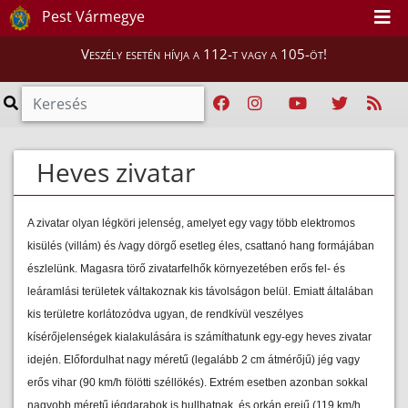
Pest Vármegye
Veszély esetén hívja a 112-t vagy a 105-öt!
Heves zivatar
A zivatar olyan légköri jelenség, amelyet egy vagy több elektromos
kisülés (villám) és /vagy dörgő esetleg éles, csattanó hang formájában
észlelünk. Magasra törő zivatarfelhők környezetében erős fel- és
leáramlási területek váltakoznak kis távolságon belül. Emiatt általában
kis területre korlátozódva ugyan, de rendkívül veszélyes
kísérőjelenségek kialakulására is számíthatunk egy-egy heves zivatar
idején. Előfordulhat nagy méretű (legalább 2 cm átmérőjű) jég vagy
erős vihar (90 km/h fölötti széllökés). Extrém esetben azonban sokkal
nagyobb méretű jégdarabok is hullhatnak, és orkán erejű (119 km/h