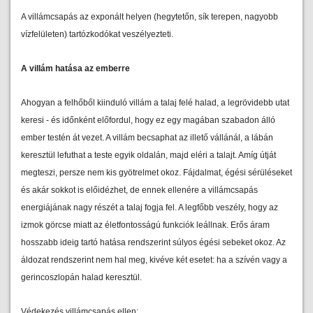
A villámcsapás az exponált helyen (hegytetőn, sík terepen, nagyobb
vízfelületen) tartózkodókat veszélyezteti.
A villám hatása az emberre
Ahogyan a felhőből kiinduló villám a talaj felé halad, a legrövidebb utat
keresi - és időnként előfordul, hogy ez egy magában szabadon álló
ember testén át vezet. A villám becsaphat az illető vállánál, a lábán
keresztül lefuthat a teste egyik oldalán, majd eléri a talajt. Amíg útját
megteszi, persze nem kis gyötrelmet okoz. Fájdalmat, égési sérüléseket
és akár sokkot is előidézhet, de ennek ellenére a villámcsapás
energiájának nagy részét a talaj fogja fel. A legfőbb veszély, hogy az
izmok görcse miatt az életfontosságú funkciók leállnak. Erős áram
hosszabb ideig tartó hatása rendszerint súlyos égési sebeket okoz. Az
áldozat rendszerint nem hal meg, kivéve két esetet: ha a szívén vagy a
gerincoszlopán halad keresztül.
Védekezés villámcsapás ellen: