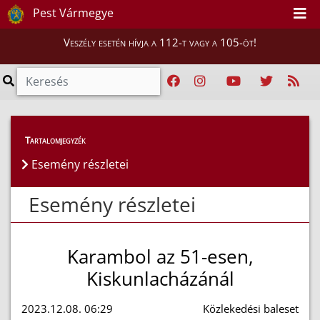
Pest Vármegye
Veszély esetén hívja a 112-t vagy a 105-öt!
Esemény részletei
Tartalomjegyzék
Esemény részletei
Esemény részletei
Karambol az 51-esen,
Kiskunlacházánál
2023.12.08. 06:29
Közlekedési baleset