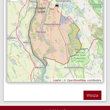
Leaflet
| ©
OpenStreetMap
contributors
Vissza