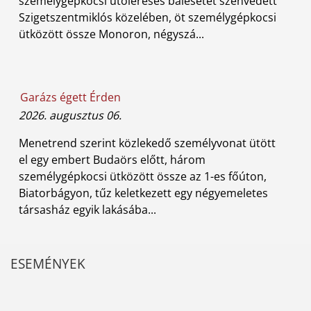
személygépkocsi utoléréses balesetet szenvedett
Szigetszentmiklós közelében, öt személygépkocsi
ütközött össze Monoron, négyszá...
Garázs égett Érden
2026. augusztus 06.
Menetrend szerint közlekedő személyvonat ütött
el egy embert Budaörs előtt, három
személygépkocsi ütközött össze az 1-es főúton,
Biatorbágyon, tűz keletkezett egy négyemeletes
társasház egyik lakásába...
ESEMÉNYEK