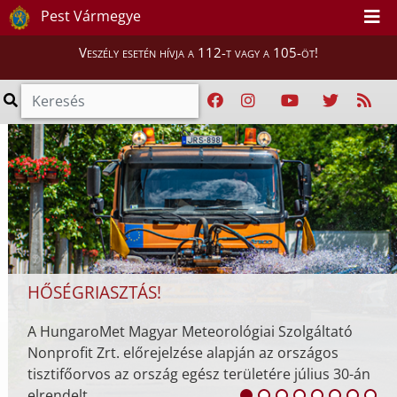
Pest Vármegye
Veszély esetén hívja a 112-t vagy a 105-öt!
HŐSÉGRIASZTÁS!
A HungaroMet Magyar Meteorológiai Szolgáltató
Nonprofit Zrt. előrejelzése alapján az országos
tisztifőorvos az ország egész területére július 30-án
elrendelt ...